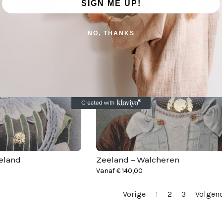
SIGN ME UP!
NO, THANKS
eland
Zeeland – Walcheren
Vanaf
€
140,00
Vorige
1
2
3
Volgen