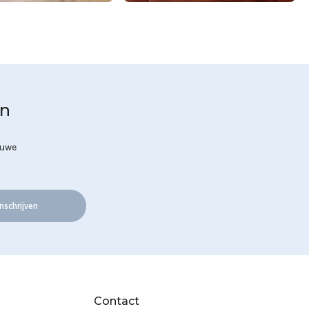
en
euwe
nschrijven
Contact