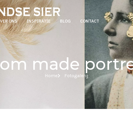
VER ONS
INSPIRATIE
BLOG
CONTACT
tom made portre
Home
Fotogalerij