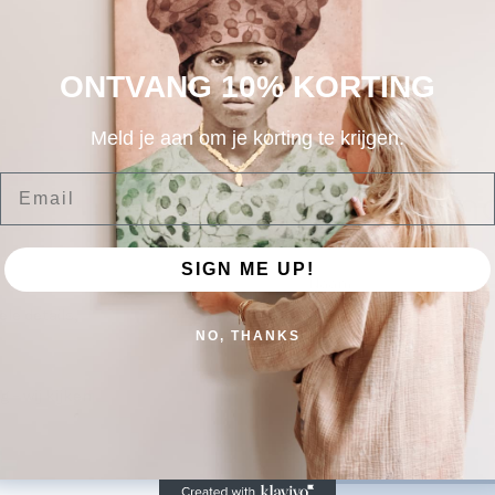
ONTVANG 10% KORTING
Meld je aan om je korting te krijgen.
Email
Afbeeldin
Naam
SIGN ME UP!
le details,
NO, THANKS
 – wij kijken