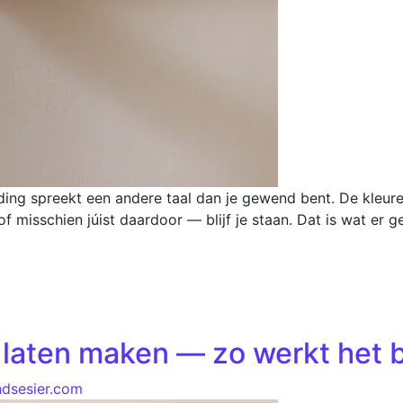
eding spreekt een andere taal dan je gewend bent. De kleuren
f misschien júist daardoor — blijf je staan. Dat is wat er g
laten maken — zo werkt het bi
ndsesier.com