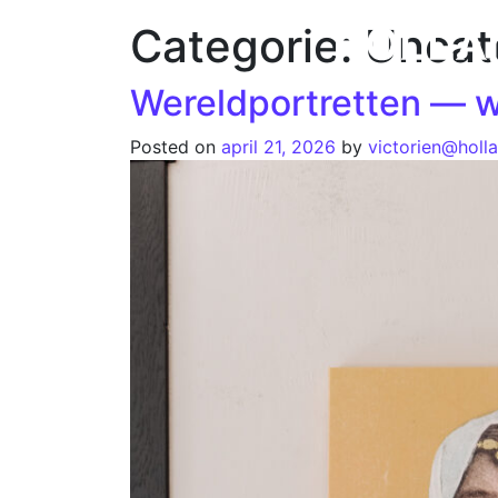
Categorie:
Uncat
HOME
COLLECTIE
CUSTOM MADE PORTRETTEN
O
Wereldportretten — 
Posted on
april 21, 2026
by
victorien@holl