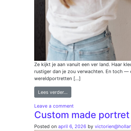
Ze kijkt je aan vanuit een ver land. Haar kl
rustiger dan je zou verwachten. En toch — o
wereldportretten […]
Lees verder…
Leave a comment
Custom made portret 
Posted on
april 6, 2026
by
victorien@holla