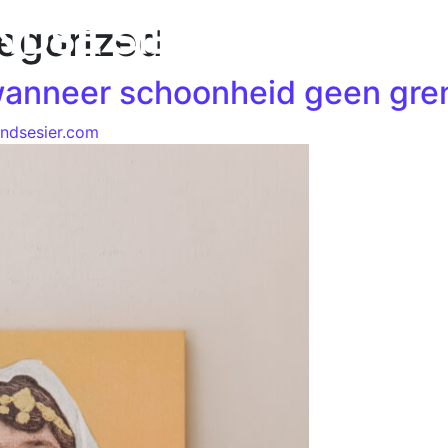
egorized
VER ONS
INSPIRATIE
BLOG
CONTACT
wanneer schoonheid geen gre
andsesier.com