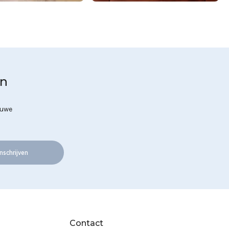
en
euwe
nschrijven
Contact