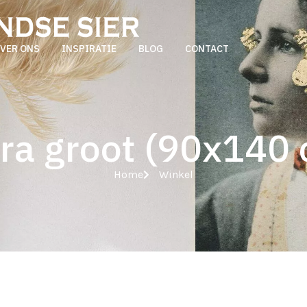
VER ONS
INSPIRATIE
BLOG
CONTACT
ra groot (90x140
Home
Winkel