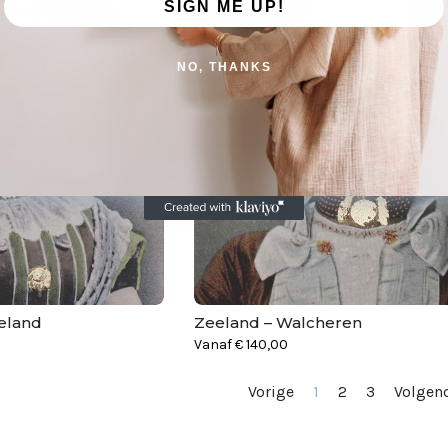
SIGN ME UP!
NO, THANKS
eland
Zeeland – Walcheren
Vanaf
€
140,00
Vorige
1
2
3
Volgen