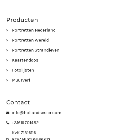
Producten
Portretten Nederland
Portretten Wereld
Portretten Strandleven
Kaartendoos
Fotolijsten
Muurverf
Contact
info@hollandsesier.com
+31619701482
KvK 71316116
BTW NL8586.66.613