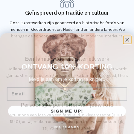
Geïnspireerd op traditie en cultuur
Onze kunstwerken zijn gebaseerd op historische foto's van
mensen in klederdracht uit Nederland en andere landen. We
brengen de schoonheid van vroeger in moderne interieurs.
Een familieverhaal achter elk werk
ONTVANG 10% KORTING
Hollandse Sier is een moeder-dochterstudio. Elk portret wordt
gemaakt met liefde, zorg en een sterke band met erfgoed, thuis
Meld je aan om je korting te krijgen.
en de verhalen die worden doorgegeven.
Email
Persoonlijke portretten van jouw foto
SIGN ME UP!
Stuur ons een foto van een familielid in klederdracht (1900–
1940), en wij maken er een gouden portret van—persoonlijk,
NO, THANKS
stijlvol en helemaal uniek.