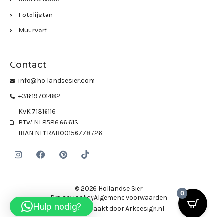
Fotolijsten
Muurverf
Contact
info@hollandsesier.com
+31619701482
KvK 71316116
BTW NL8586.66.613
IBAN NL11RABO0156778726
© 2026 Hollandse Sier
0
Privacy policy
Algemene voorwaarden
Hulp nodig?
Website gemaakt door Arkdesign.nl