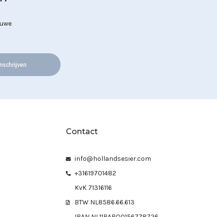
euwe
nschrijven
Contact
info@hollandsesier.com
+31619701482
KvK 71316116
BTW NL8586.66.613
IBAN NL11RABO0156778726