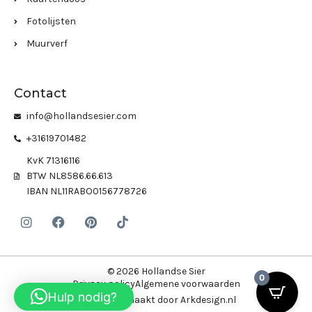
Fotolijsten
Muurverf
Contact
info@hollandsesier.com
+31619701482
KvK 71316116
BTW NL8586.66.613
IBAN NL11RABO0156778726
© 2026 Hollandse Sier
0
Privacy policy
Algemene voorwaarden
Hulp nodig?
Website gemaakt door Arkdesign.nl